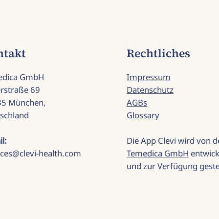
ntakt
Rechtliches
edica GmbH
Impressum
rstraße 69
Datenschutz
35 München,
AGBs
schland
Glossary
il:
Die App Clevi wird von d
ices@clevi-health.com
Temedica GmbH
entwick
und zur Verfügung gestel