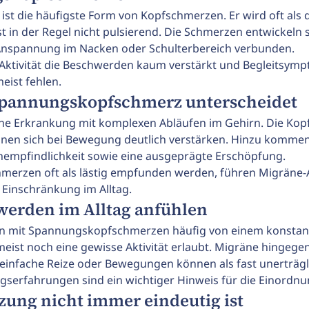
t die häufigste Form von Kopfschmerzen. Er wird oft als
st in der Regel nicht pulsierend. Die Schmerzen entwickeln
 Anspannung im Nacken oder Schulterbereich verbunden.
e Aktivität die Beschwerden kaum verstärkt und Begleitsym
eist fehlen.
Spannungskopfschmerz unterscheidet
che Erkrankung mit komplexen Abläufen im Gehirn. Die Kop
önnen sich bei Bewegung deutlich verstärken. Hinzu komme
chempfindlichkeit sowie eine ausgeprägte Erschöpfung.
rzen oft als lästig empfunden werden, führen Migräne-At
 Einschränkung im Alltag.
werden im Alltag anfühlen
en mit Spannungskopfschmerzen häufig von einem konstant
ist noch eine gewisse Aktivität erlaubt. Migräne hingegen 
t einfache Reize oder Bewegungen können als fast unerträ
tagserfahrungen sind ein wichtiger Hinweis für die Einord
ung nicht immer eindeutig ist