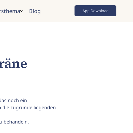
tsthema
Blog
App Download
räne
das noch ein 
 die zugrunde liegenden 
zu behandeln.