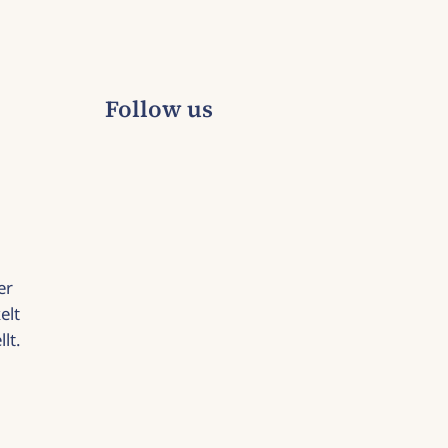
Follow us
er
elt
lt.