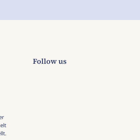
Follow us
er
elt
lt.