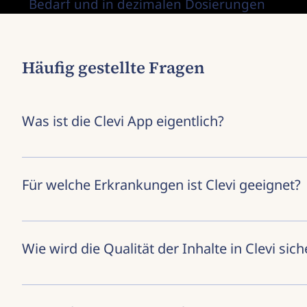
Bedarf und in dezimalen Dosierungen
Häufig gestellte Fragen
Was ist die Clevi App eigentlich?
TBD Clevi ist dein digitaler Gesundheitsbeglei
Gedanken: Clevi hilft dir, den Überblick zu beha
Für welche Erkrankungen ist Clevi geeignet?
Struktur in komplexe Phasen.
Clevi unterstützt dich in verschiedenen gesundh
Chronisch obstruktiver Lungenerkrankung (COPD),
Wie wird die Qualität der Inhalte in Clevi sich
Schuppenflechte, Systemischem Lupus Erythemat
jeweiligen Bedürfnisse zugeschnitten – damit du 
Clevi wird mit größter Sorgfalt entwickelt – in 
an aktuellen wissenschaftlichen Erkenntnissen un