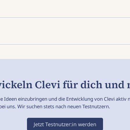
se oder Behandlung. Die App kann dir jedoch wertvol
lle Funktionen und Artikel ohne Einschränkungen nutz
n der finanziellen Situation.
chster Sorgfalt und gemäß den strengen Datenschut
onymisierter Form verarbeitet, anonymisiert und agg
it in den Einstellungen widerrufbar. Du behältst stets
ickeln Clevi für dich und m
ne Ideen einzubringen und die Entwicklung von Clevi aktiv 
ei uns. Wir suchen stets nach neuen Testnutzern.
Jetzt Testnutzer:in werden