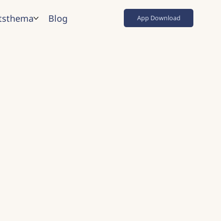
tsthema
Blog
App Download