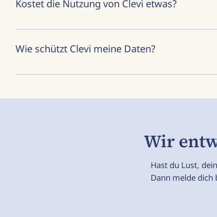
Kostet die Nutzung von Clevi etwas?
und ersetzt insbesondere keine ärztliche Diagno
Erkrankung bieten.
Nein – Clevi ist für dich kostenlos. Du kannst a
verständlicher Unterstützung hat – unabhängig vo
Wie schützt Clevi meine Daten?
Clevi behandelt deine Gesundheitsdaten mit hö
nach deiner ausdrücklichen Zustimmung in pseud
Zwecken verwendet. Deine Einwilligung ist jederze
Wir entw
Hast du Lust, dei
Dann melde dich b