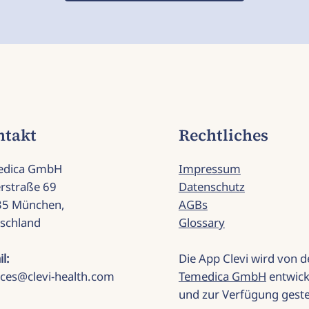
ntakt
Rechtliches
edica GmbH
Impressum
rstraße 69
Datenschutz
35 München,
AGBs
schland
Glossary
il:
Die App Clevi wird von d
ices@clevi-health.com
Temedica GmbH
entwick
und zur Verfügung gestel