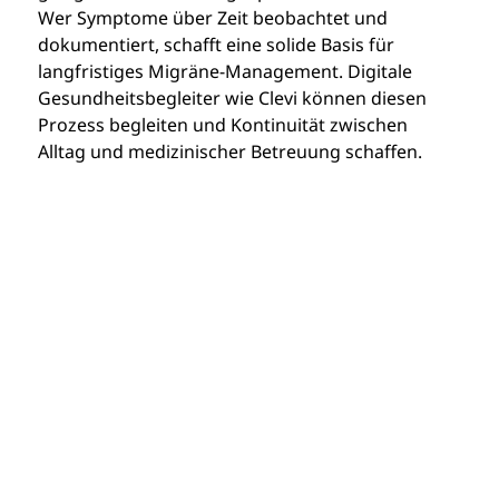
Wer Symptome über Zeit beobachtet und 
dokumentiert, schafft eine solide Basis für 
langfristiges Migräne-Management. Digitale 
Gesundheitsbegleiter wie Clevi können diesen 
Prozess begleiten und Kontinuität zwischen 
Alltag und medizinischer Betreuung schaffen.
Über Clevi
Kontakt
Clevi ist dein Begleiter bei chronischen Beschwerden oder
Temedica GmbH
anderen langfristigen Veränderungen deiner Gesundheit.
Bayerstraße 69
Verfolge, was für dich wichtig ist, erhalte individuelle
80335 München, Deutschland
Empfehlungen und fühle dich rundum unterstützt.
E-Mail:
services@clevi-health.com
Die auf dieser Website bereitgestellten Inhalte, einschließlich
Artikel und Gesundheitsthemen, dienen ausschließlich der
allgemeinen Information und ersetzen keine medizinische
Beratung, Diagnose oder Behandlung