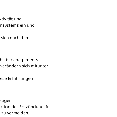
ivität und 
unsystems ein und 
t sich nach dem 
nkheitsmanagements. 
erändern sich mitunter 
iese Erfahrungen 
stigen 
uktion der Entzündung. In 
e zu vermeiden.