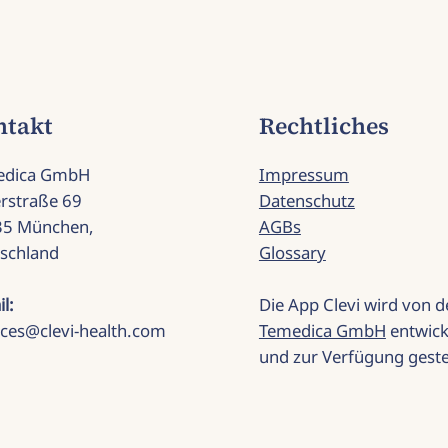
ntakt
Rechtliches
edica GmbH
Impressum
rstraße 69
Datenschutz
35 München,
AGBs
schland
Glossary
il:
Die App Clevi wird von d
ices@clevi-health.com
Temedica GmbH
entwick
und zur Verfügung gestel