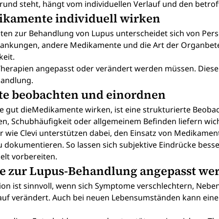
rund steht, hängt vom individuellen Verlauf und den betro
kamente individuell wirken
en zur Behandlung von Lupus unterscheidet sich von Pers
krankungen, andere Medikamente und die Art der Organbetei
eit.
Therapien angepasst oder verändert werden müssen. Dieser P
handlung.
e beobachten und einordnen
 gut dieMedikamente wirken, ist eine strukturierte Beobach
, Schubhäufigkeit oder allgemeinem Befinden liefern wich
er wie Clevi unterstützen dabei, den Einsatz von Medika
u dokumentieren. So lassen sich subjektive Eindrücke bess
elt vorbereiten.
zur Lupus-Behandlung angepasst wer
on ist sinnvoll, wenn sich Symptome verschlechtern, Nebe
rlauf verändert. Auch bei neuen Lebensumständen kann ei