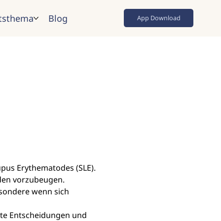
tsthema
Blog
App Download
pus Erythematodes (SLE). 
den vorzubeugen. 
esondere wenn sich 
te Entscheidungen und 