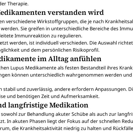
er Therapie.
Medikamenten verstanden wird
verschiedene Wirkstoffgruppen, die je nach Krankheitsakt
 werden. Sie greifen in unterschiedliche Bereiche des Imm
eleitete Immunreaktion zu regulieren.
t werden, ist individuell verschieden. Die Auswahl richte
äglichkeit und dem persönlichen Risikoprofil.
dikamente im Alltag anfühlen
schen Lupus Medikamente als festen Bestandteil ihres Kra
gen können unterschiedlich wahrgenommen werden und v
stabil und zuverlässig, andere erfordern Anpassungen. D
eise und benötigen Zeit und Aufmerksamkeit.
d langfristige Medikation
owohl zur Behandlung akuter Schübe als auch zur langfri
zt. In akuten Phasen liegt der Fokus auf der schnellen Red
rum, die Krankheitsaktivität niedrig zu halten und Rückfäll