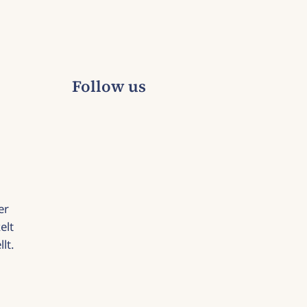
Follow us
er
elt
lt.