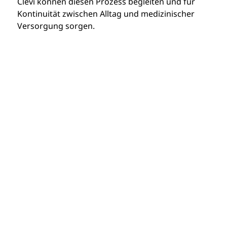
Clevi können diesen Prozess begleiten und für 
Kontinuität zwischen Alltag und medizinischer 
Versorgung sorgen.
Über Clevi
Kontakt
Clevi ist dein Begleiter bei chronischen Beschwerden oder
Temedica GmbH
anderen langfristigen Veränderungen deiner Gesundheit.
Bayerstraße 69
Verfolge, was für dich wichtig ist, erhalte individuelle
80335 München, Deutschland
Empfehlungen und fühle dich rundum unterstützt.
E-Mail:
services@clevi-health.com
Die auf dieser Website bereitgestellten Inhalte, einschließlich
Artikel und Gesundheitsthemen, dienen ausschließlich der
allgemeinen Information und ersetzen keine medizinische
Beratung, Diagnose oder Behandlung
Rechtliches
Follow us