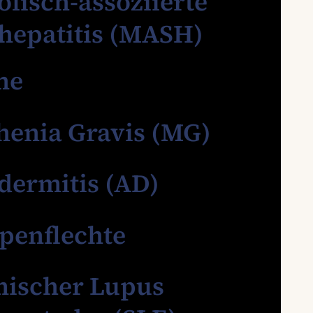
lisch-assoziierte
hepatitis (MASH)
ne
henia Gravis (MG)
dermitis (AD)
penflechte
mischer Lupus