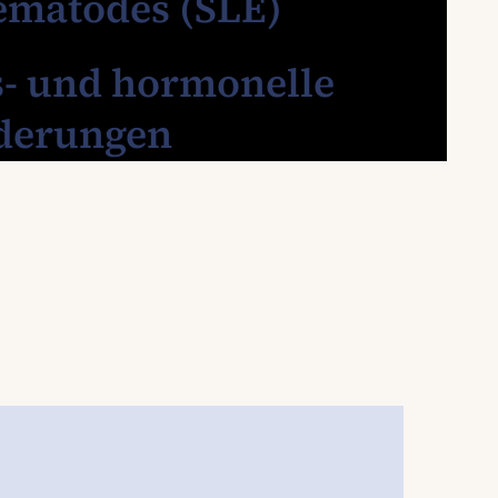
ematodes (SLE)
s- und hormonelle
derungen