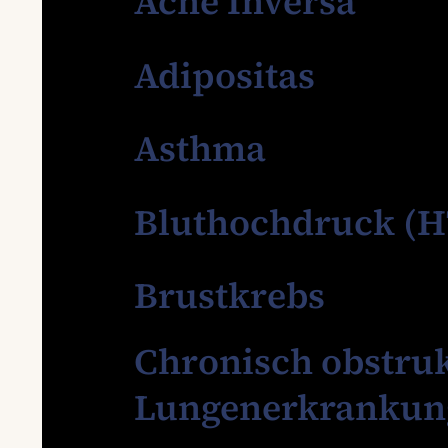
Acne Inversa
Adipositas
Asthma
Bluthochdruck (
Brustkrebs
Chronisch obstruk
Lungenerkrankun