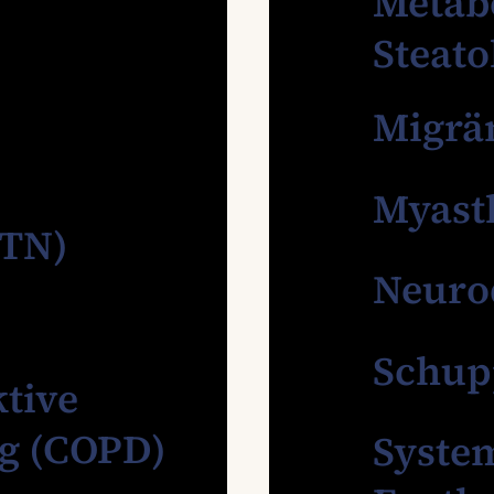
Metabo
Steato
Migrä
Myast
HTN)
Neuro
Schup
tive
g (COPD)
Syste