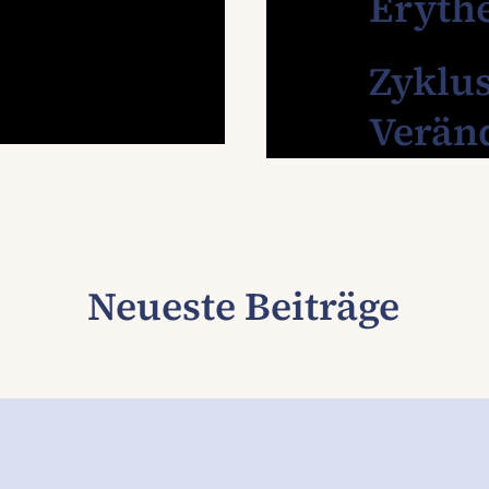
Eryth
Zyklu
Verän
Neueste Beiträge