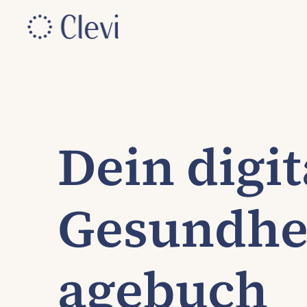
Dein digit
Gesundhei
agebuch