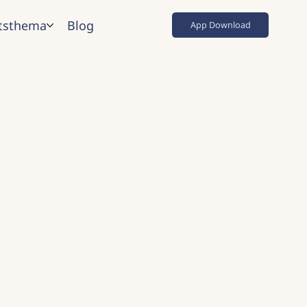
tsthema
Blog
App Download